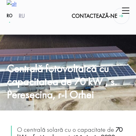
RU
CONTACTEAZĂ-NE
RO
Centrală fotovoltaică cu
capacitatea de 70 kW , s.
Peresecina, r-l Orhei
O centrală solară cu o capacitate de
70